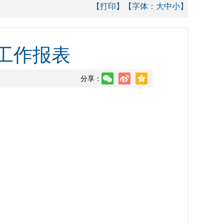
【打印】
【字体：
大
中
小
】
度工作报表
分享：