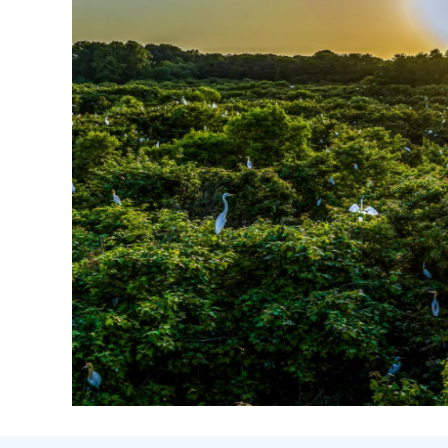
上新了
推出大型
湖之
根亲文