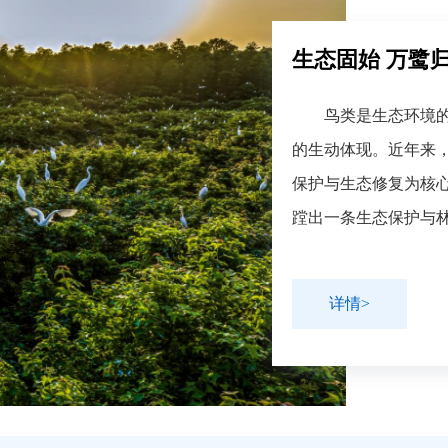
生态固始 万鹭
鸟类是生态环境的“
的生动体现。近年来
保护与生态修复为核
蹚出一条生态保护与林
详情>