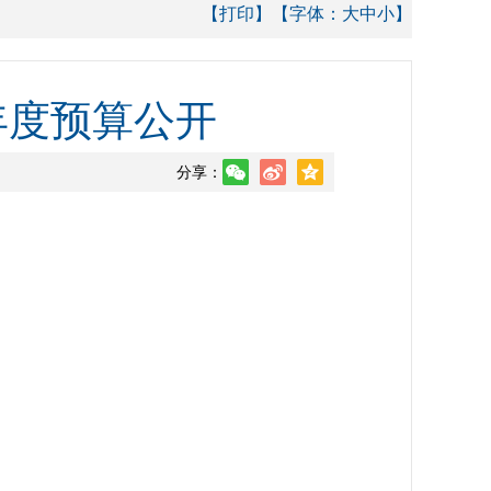
【打印】
【字体：
大
中
小
】
年度预算公开
分享：