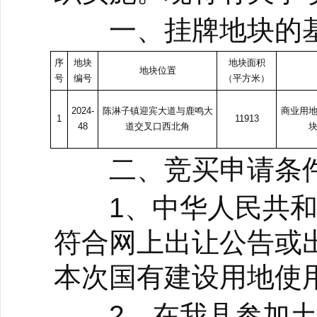
一、挂牌地块的基
序
地块
地块面积
地块位置
号
编号
（平方米）
2024-
陈淋子镇迎宾大道与鹿鸣大
商业用
1
11913
48
道交叉口西北角
块
二、竞买申请条件
1、中华人民共和
符合网上出让公告或
本次国有建设用地使
2、在我县参加土