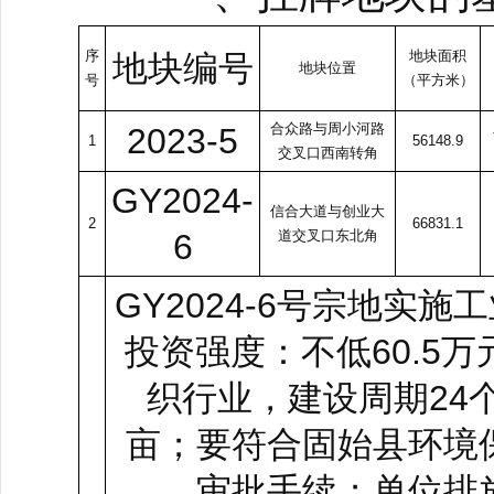
序
地块面积
地块编号
地块位置
号
（平方米）
合众路与周小河路
2023-5
1
56148.9
交叉口西南转角
GY2024-
信合大道与创业大
2
66831.1
6
道交叉口东北角
GY2024-6号宗地
投资强度：不低60.5万
织行业，建设周期24
亩；要符合固始县环境
审批手续；单位排