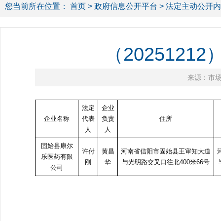
您当前所在位置：
首页
>
政府信息公开平台
>
法定主动公开内
（202512
来源：市
法定
企业
企业名称
代表
负责
住所
人
人
固始县康尔
许付
黄昌
河南省信阳市固始县王审知大道
乐医药有限
刚
华
与光明路交叉口往北400米66号
公司