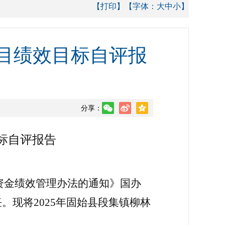
【打印】
【字体：
大
中
小
】
项目绩效目标自评报
分享：
标自评报告
资金绩效管理办法的通知》国办
任。现将
2025年固始县段集镇柳林