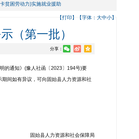
立卡贫困劳动力)实施就业援助
【打印】
【字体：
大
中
小
】
公示（第一批）
分享：
知》(豫人社函〔2023〕194号)要
公示期间如有异议，可向固始县人力资源和社
固始县人力资源和社会保障局