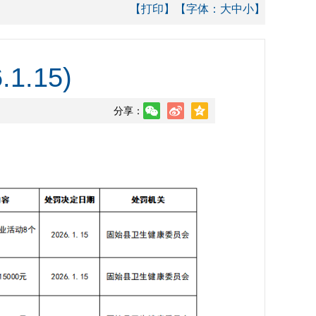
【打印】
【字体：
大
中
小
】
.15)
分享：