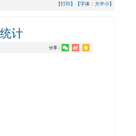
【打印】
【字体：
大
中
小
】
馈统计
分享：