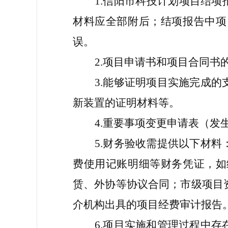
1
信阳市科技计划项目结项
.
材料应全部附后；结项报告中项
误。
2
项目申请书和项目合同书
.
3
能够证明项目实施完成的
.
新装置的证明材料等。
4
重要事项变更申请表（发
.
5
财务验收需提供以下材料
.
费使用记账明细等财务凭证，如
赁、外协等协议合同；市级项目
介机构出具的项目经费审计报告
6
项目实施和管理过程中存
.