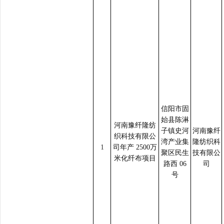
信阳市固
始县陈淋
河南豫纤隆纺
子镇史河
河南豫纤
织科技有限公
湾产业集
隆纺织科
1
司年产
2500万
聚区民生
技有限公
米化纤布项目
路西
06
司
号