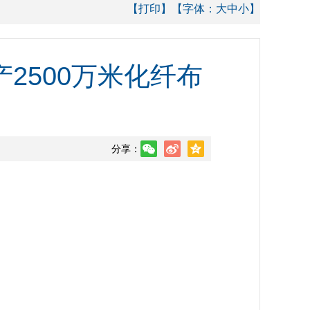
【打印】
【字体：
大
中
小
】
2500万米化纤布
分享：