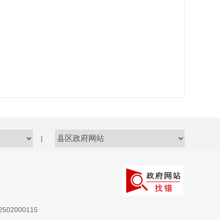
|
52502000115