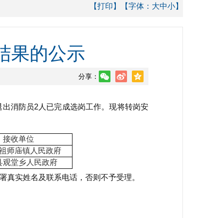
【打印】
【字体：
大
中
小
】
结果的公示
分享：
出消防员2人已完成选岗工作。现将转岗安
接收单位
祖师庙镇人民政府
县
观堂乡
人民政府
署真实姓名及联系电话，否则不予受理。