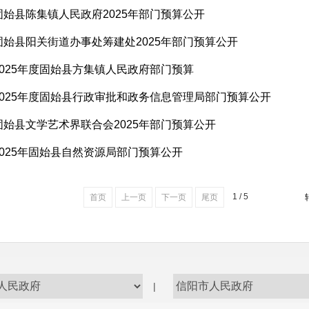
固始县陈集镇人民政府2025年部门预算公开
固始县阳关街道办事处筹建处2025年部门预算公开
2025年度固始县方集镇人民政府部门预算
2025年度固始县行政审批和政务信息管理局部门预算公开
固始县文学艺术界联合会2025年部门预算公开
2025年固始县自然资源局部门预算公开
1 / 5
首页
上一页
下一页
尾页
|