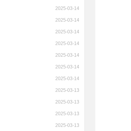
2025-03-14
2025-03-14
2025-03-14
2025-03-14
2025-03-14
2025-03-14
2025-03-14
2025-03-13
2025-03-13
2025-03-13
2025-03-13