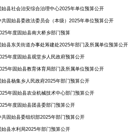
固始县社会治安综合治理中心2025年单位预算公开
中共固始县委政法委员会（本级）2025年单位预算公开
2025年度固始县南大桥乡部门预算
固始县东关街道办事处筹建处2025年部门及所属单位预算公开
2025年度固始县观堂乡人民政府预算公开
2025年固始县教育体育局部门及所属单位预算公开
固始县杨集乡人民政府2025年部门预算公开
2025年固始县农业机械技术中心部门预算公开
2025年度固始县团县委部门预算公开
中共固始县委组织部2025年部门预算公开
固始县水利局2025年部门预算公开