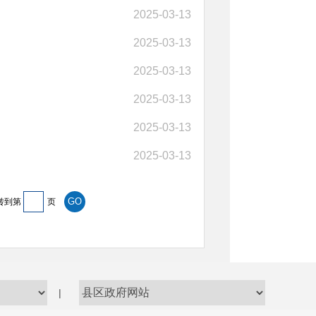
2025-03-13
2025-03-13
2025-03-13
2025-03-13
2025-03-13
2025-03-13
转到第
页
|